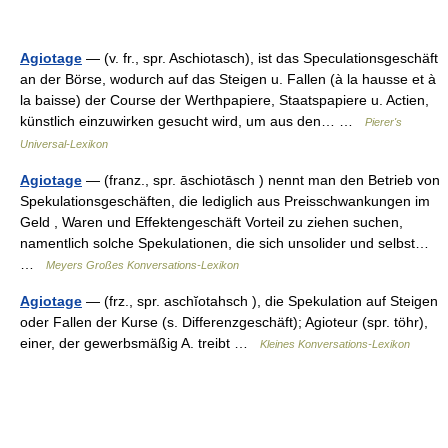
Agiotage
— (v. fr., spr. Aschiotasch), ist das Speculationsgeschäft
an der Börse, wodurch auf das Steigen u. Fallen (à la hausse et à
la baisse) der Course der Werthpapiere, Staatspapiere u. Actien,
künstlich einzuwirken gesucht wird, um aus den… …
Pierer's
Universal-Lexikon
Agiotage
— (franz., spr. āschiotāsch ) nennt man den Betrieb von
Spekulationsgeschäften, die lediglich aus Preisschwankungen im
Geld , Waren und Effektengeschäft Vorteil zu ziehen suchen,
namentlich solche Spekulationen, die sich unsolider und selbst…
…
Meyers Großes Konversations-Lexikon
Agiotage
— (frz., spr. aschĭotahsch ), die Spekulation auf Steigen
oder Fallen der Kurse (s. Differenzgeschäft); Agioteur (spr. töhr),
einer, der gewerbsmäßig A. treibt …
Kleines Konversations-Lexikon