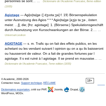
personnes se sont… …
Dictionnaire de l'Academie Francaise, 8eme edition
(1935)
Agiotage
— Agi|o|ta|ge 〈[ dʒıota:ʒə] f. 19〉 Börsenspekulation
unter Ausnutzung des Agios * * * Agio|ta|ge [aʒi̯o ta:ʒə , österr.
meist: …ʃ], die; [frz. agiotage]: 1. (Börsenw.) Spekulationsgeschäft
durch Ausnutzung von Kursschwankungen an der Börse. 2.… …
Universal-Lexikon
AGIOTAGE
— s. m. Trafic qu on fait des effets publics, en les
achetant ou les vendant suivant l opinion qu on a qu ils baisseront
ou hausseront de valeur. On a fait de grandes fortunes par l
agiotage. Il s est ruiné à l agiotage. Il se prend en mauvaise… …
Dictionnaire de l'Academie Francaise, 7eme edition (1835)
© Academic, 2000-2026
18+
Contactez-nous:
Support technique
,
RÉCLAME
Dictionnaires exportation
, créé sur PHP,
Joomla,
Drupal,
WordPress, MODx.