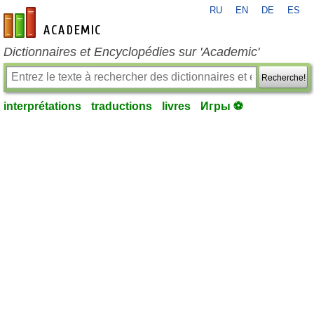
RU
EN
DE
ES
fr-academic.com
Dictionnaires et Encyclopédies sur 'Academic'
Recherche!
interprétations
traductions
livres
Игры ⚽